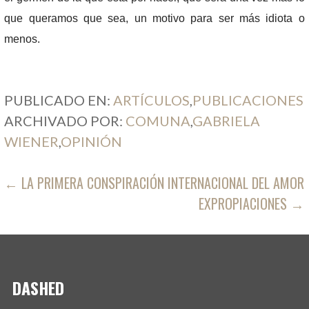
que queramos que sea, un motivo para ser más idiota o
menos.
PUBLICADO EN:
ARTÍCULOS
,
PUBLICACIONES
ARCHIVADO POR:
COMUNA
,
GABRIELA
WIENER
,
OPINIÓN
← LA PRIMERA CONSPIRACIÓN INTERNACIONAL DEL AMOR
N
EXPROPIACIONES →
a
v
e
DASHED
g